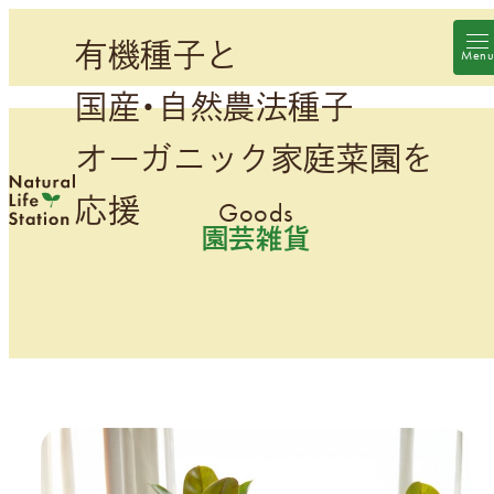
メ
有機種子と
イ
ン
国産・自然農法種子
コ
ン
オーガニック家庭菜園を
テ
応援
ン
園芸雑貨
ツ
へ
移
動