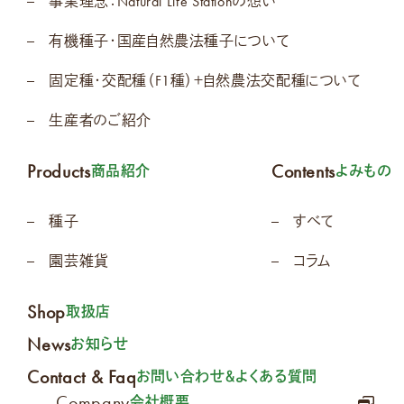
事業理念：Natural Life Stationの想い
有機種子・国産自然農法種子について
固定種・交配種（F1種）＋自然農法交配種について
生産者のご紹介
Products
Contents
商品紹介
よみもの
種子
すべて
園芸雑貨
コラム
Shop
取扱店
News
お知らせ
Contact & Faq
お問い合わせ＆よくある質問
Company
会社概要