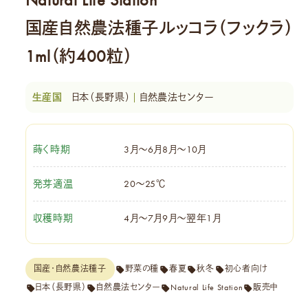
Natural Life Station
国産自然農法種子ルッコラ（フックラ）
1ml（約400粒）
日本（長野県）
自然農法センター
蒔く時期
3月～6月8月～10月
発芽適温
20～25℃
収穫時期
4月～7月9月～翌年1月
国産・自然農法種子
野菜の種
春夏
秋冬
初心者向け
日本（長野県）
自然農法センター
Natural Life Station
販売中