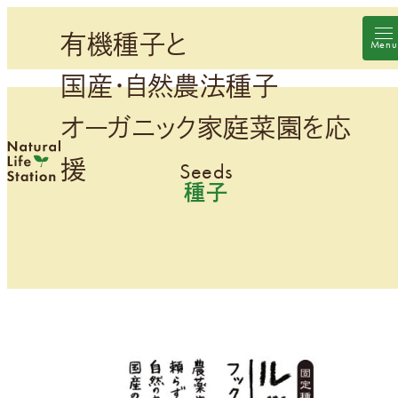
メ
有機種子と
イ
ン
国産・自然農法種子
コ
ン
オーガニック家庭菜園を応
テ
援
ン
種子
ツ
へ
移
動