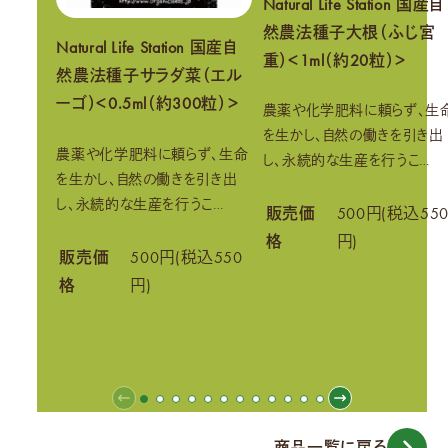
Natural Life Station 国産自
然農法種子大根（ふじ宮
Natural Life Station 国産自
重）＜1ml（約20粒）＞
然農法種子サラダ菜（エル
ーゴ）＜0.5ml（約300粒）＞
農薬や化学肥料に頼らず、生
を生かし、自然の働きを引き出
農薬や化学肥料に頼らず、生命
し、永続的な生産を行うこ…
を生かし、自然の働きを引き出
し、永続的な生産を行うこ…
販売価
500円(税込55
格
円)
販売価
500円(税込550
格
円)
商品一覧に戻る