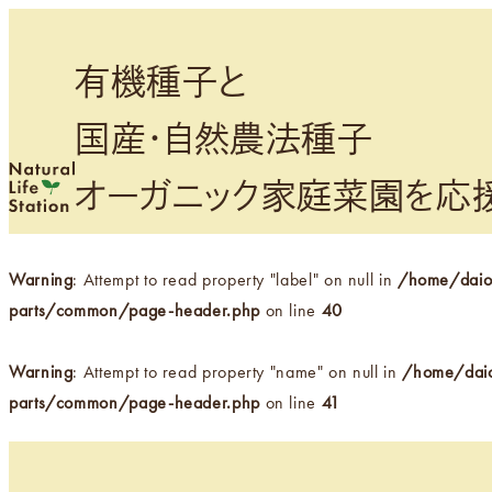
メ
イ
有機種子と
ン
コ
国産・自然農法種子
ン
テ
オーガニック家庭菜園を応
ン
ツ
へ
Warning
: Attempt to read property "label" on null in
/home/daiou
移
parts/common/page-header.php
on line
40
動
Warning
: Attempt to read property "name" on null in
/home/daio
parts/common/page-header.php
on line
41