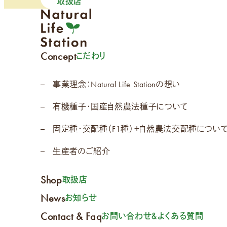
取扱店
Concept
こだわり
事業理念：Natural Life Stationの想い
有機種子・国産自然農法種子について
固定種・交配種（F1種）＋自然農法交配種につい
生産者のご紹介
Shop
取扱店
News
お知らせ
Contact & Faq
お問い合わせ＆よくある質問