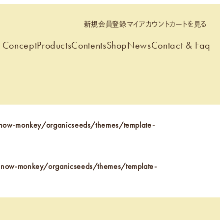
新規会員登録
マイアカウント
カートを見る
Concept
Products
Contents
Shop
News
Contact & Faq
snow-monkey/organicseeds/themes/template-
-snow-monkey/organicseeds/themes/template-