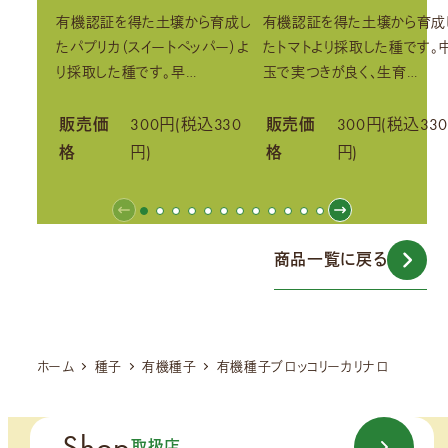
有機認証を得た土壌から育成し
有機認証を得た土壌から育成
たパプリカ（スイートペッパー）よ
たトマトより採取した種です。
り採取した種です。早…
玉で実つきが良く、生育…
販売価
300円(税込330
販売価
300円(税込330
格
円)
格
円)
商品一覧に戻る
ホーム
種子
有機種子
有機種子ブロッコリーカリナロ
Shop
取扱店