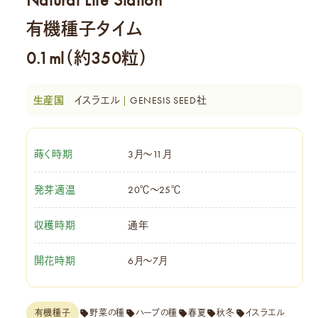
Natural Life Station
有機種子タイム
0.1ml（約350粒）
イスラエル
GENESIS SEED社
蒔く時期
3月～11月
発芽適温
20℃～25℃
収穫時期
通年
開花時期
6月～7月
有機種子
野菜の種
ハーブの種
春夏
秋冬
イスラエル