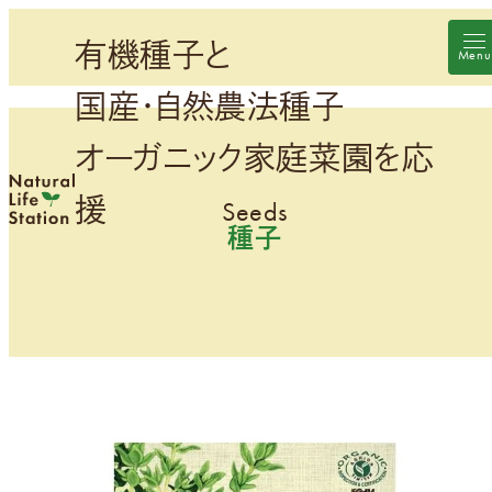
メ
有機種子と
イ
ン
国産・自然農法種子
コ
ン
オーガニック家庭菜園を応
テ
援
ン
種子
ツ
へ
移
動